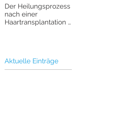
Der Heilungsprozess
Der Heilungsprozes
nach einer
nach einer
Haartransplantation -
Haartransplantation 
Teil 2
Teil 1
Aktuelle Einträge
n