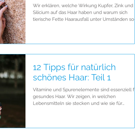
Wir erklären, welche Wirkung Kupfer, Zink und
Silicium auf das Haar haben und warum sich
tierische Fette Haarausfall unter Umständen soga
f
12 Tipps für natürlich
schönes Haar: Teil 1
Vitamine und Spurenelemente sind essenziell für
gesundes Haar. Wir zeigen, in welchen
Lebensmitteln sie stecken und wie sie für
gesundes Haa