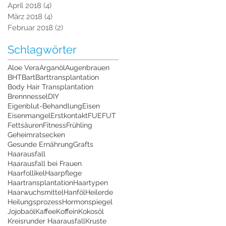
April 2018
(4)
4 Beiträge
März 2018
(4)
4 Beiträge
Februar 2018
(2)
2 Beiträge
Schlagwörter
Aloe Vera
Arganöl
Augenbrauen
BHT
Bart
Barttransplantation
Body Hair Transplantation
Brennnessel
DIY
Eigenblut-Behandlung
Eisen
Eisenmangel
Erstkontakt
FUE
FUT
Fettsäuren
Fitness
Frühling
Geheimratsecken
Gesunde Ernährung
Grafts
Haarausfall
Haarausfall bei Frauen
Haarfollikel
Haarpflege
Haartransplantation
Haartypen
Haarwuchsmittel
Hanföl
Heilerde
Heilungsprozess
Hormonspiegel
Jojobaöl
Kaffee
Koffein
Kokosöl
Kreisrunder Haarausfall
Kruste