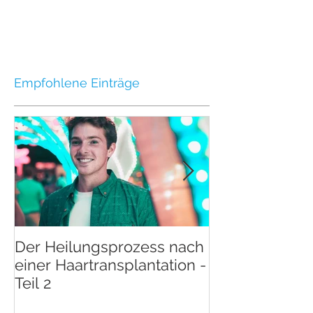
Empfohlene Einträge
Der Heilungsprozess nach
Der Heilungsp
einer Haartransplantation -
einer Haartran
Teil 2
Teil 1