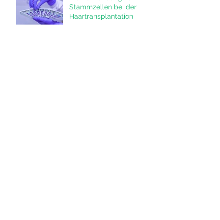
Stammzellen bei der
Haartransplantation
Body Hair Transplantation
(BHT) - die innovative
Lösung für Haarausfall
Was steckt eigentlich
hinter einer sogenannten
Bartverdichtung?
Archiv
Juli 2024
September 2023
Juli 2023
Mai 2023
März 2023