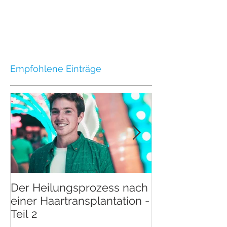
Empfohlene Einträge
Der Heilungsprozess nach
Der Heilungsp
einer Haartransplantation -
einer Haartran
Teil 2
Teil 1