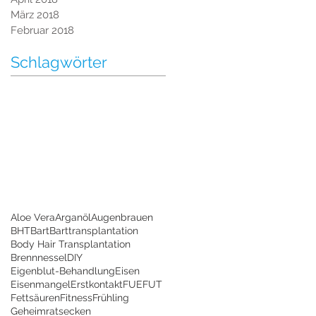
März 2018
Februar 2018
Schlagwörter
Aloe Vera
Arganöl
Augenbrauen
BHT
Bart
Barttransplantation
Body Hair Transplantation
Brennnessel
DIY
Eigenblut-Behandlung
Eisen
Eisenmangel
Erstkontakt
FUE
FUT
Fettsäuren
Fitness
Frühling
Geheimratsecken