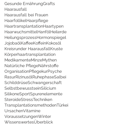
Gesunde Ernährung
Grafts
Haarausfall
Haarausfall bei Frauen
Haarfollikel
Haarpflege
Haartransplantation
Haartypen
Haarwuchsmittel
Hanföl
Heilerde
Heilungsprozess
Hormonspiegel
Jojobaöl
Kaffee
Koffein
Kokosöl
Kreisrunder Haarausfall
Kruste
Körperhaartransplantation
Medikamente
Minze
Mythen
Natürliche Pflege
Nährstoffe
Organisation
Pflegekur
Psyche
Rasur
Rizinusöl
Ruhephase
Salbei
Schilddrüse
Schwangerschaft
Selbstbewusstsein
Silicium
Silikone
Sport
Spurenelemente
Steroide
Stress
Techniken
Transplantationsmethoden
Türkei
Ursachen
Vitamine
Voraussetzungen
Winter
Wissenswertes
Überblick