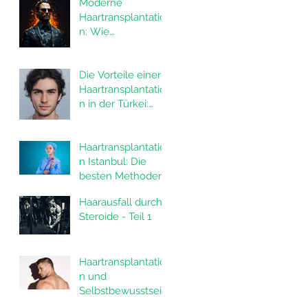
Moderne
Haartransplantatio
n: Wie
Haartransplantatio
nen das Leben
von Männern
Die Vorteile einer
verändern
Haartransplantatio
n in der Türkei:
Alles, was Sie
wissen müssen
Haartransplantatio
n Istanbul: Die
besten Methoden
FUE und DHI in
Haarausfall durch
der Türkei
Steroide - Teil 1
Haartransplantatio
n und
Selbstbewusstsein