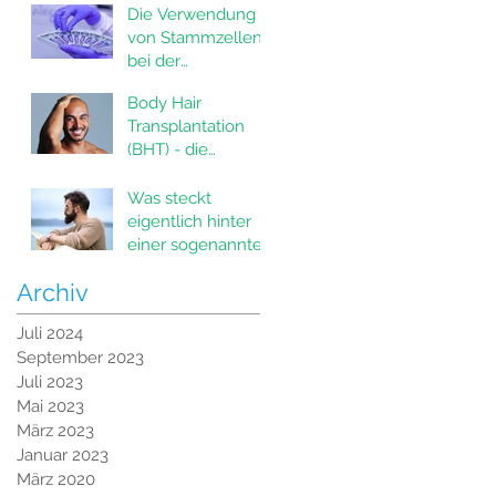
Die Verwendung
von Stammzellen
bei der
Haartransplantatio
Body Hair
n
Transplantation
(BHT) - die
innovative Lösung
für Haarausfall
Was steckt
eigentlich hinter
einer sogenannten
Bartverdichtung?
Archiv
Juli 2024
September 2023
Juli 2023
Mai 2023
März 2023
Januar 2023
März 2020