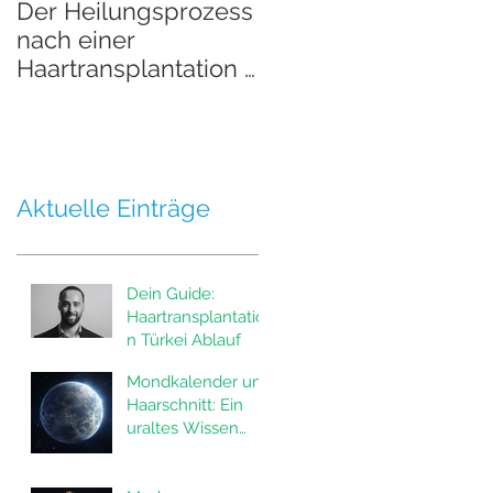
Der Heilungsprozess
Der Heilungsprozes
nach einer
nach einer
Haartransplantation -
Haartransplantation 
Teil 2
Teil 1
Aktuelle Einträge
Dein Guide:
Haartransplantatio
n Türkei Ablauf
Mondkalender und
Haarschnitt: Ein
uraltes Wissen
neu entdeckt