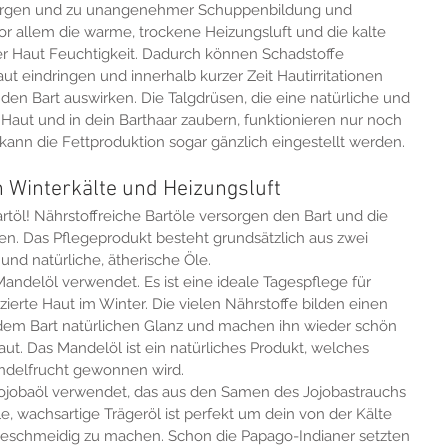
ergen und zu unangenehmer Schuppenbildung und 
or allem die warme, trockene Heizungsluft und die kalte 
er Haut Feuchtigkeit. Dadurch können Schadstoffe 
ut eindringen und innerhalb kurzer Zeit Hautirritationen 
den Bart auswirken. Die Talgdrüsen, die eine natürliche und 
 Haut und in dein Barthaar zaubern, funktionieren nur noch 
o kann die Fettproduktion sogar gänzlich eingestellt werden. 
 Winterkälte und Heizungsluft
rtöl! Nährstoffreiche Bartöle versorgen den Bart und die 
en. Das Pflegeprodukt besteht grundsätzlich aus zwei 
nd natürliche, ätherische Öle.
Mandelöl verwendet. Es ist eine ideale Tagespflege für 
zierte Haut im Winter. Die vielen Nährstoffe bilden einen 
n dem Bart natürlichen Glanz und machen ihn wieder schön 
ut. Das Mandelöl ist ein natürliches Produkt, welches 
ndelfrucht gewonnen wird.
 Jojobaöl verwendet, das aus den Samen des Jojobastrauchs 
le, wachsartige Trägeröl ist perfekt um dein von der Kälte 
geschmeidig zu machen. Schon die Papago-Indianer setzten 