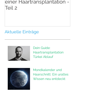
einer Haartransplantation -
einer Haartran
Teil 2
Teil 1
Aktuelle Einträge
Dein Guide:
Haartransplantation
Türkei Ablauf
Mondkalender und
Haarschnitt: Ein uraltes
Wissen neu entdeckt
Moderne
Haartransplantation: Wie