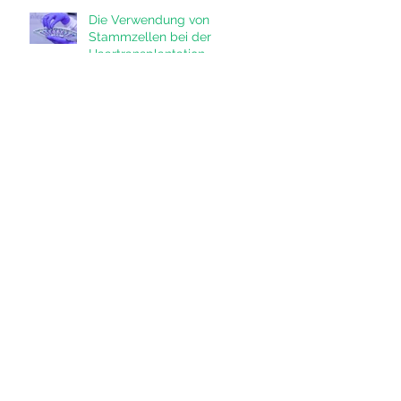
Die Verwendung von
Stammzellen bei der
Haartransplantation
Body Hair Transplantation (BHT)
- die innovative Lösung für
Haarausfall
Was steckt eigentlich hinter
einer sogenannten
Bartverdichtung?
Archiv