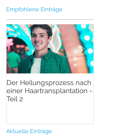
Empfohlene Einträge
Der Heilungsprozess nach
Der Heilungsp
einer Haartransplantation -
einer Haartran
Teil 2
Teil 1