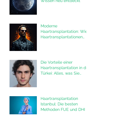
Wissen neu entdeckt
Moderne
Haartransplantation: Wie
Haartransplantationen
das Leben von Männern
verändern
Die Vorteile einer
Haartransplantation in der
Türkei: Alles, was Sie
wissen müssen
Haartransplantation
Istanbul: Die besten
Methoden FUE und DHI in
der Türkei
Haarausfall durch