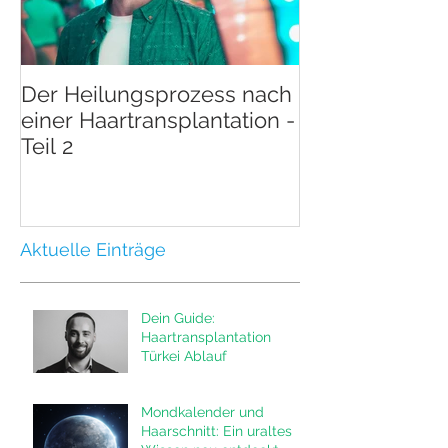
Der Heilungsprozess nach
Der Heilungsp
einer Haartransplantation -
einer Haartran
Teil 2
Teil 1
Aktuelle Einträge
Dein Guide:
Haartransplantation
Türkei Ablauf
Mondkalender und
Haarschnitt: Ein uraltes