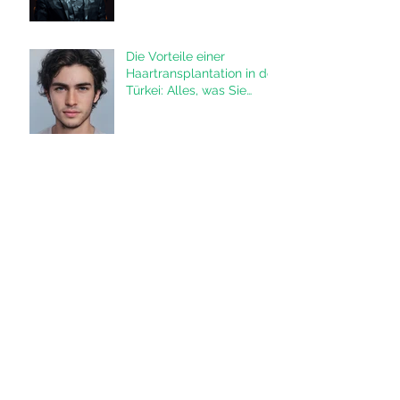
verändern
Die Vorteile einer
Haartransplantation in der
Türkei: Alles, was Sie
wissen müssen
Haartransplantation
Istanbul: Die besten
Methoden FUE und DHI in
der Türkei
Haarausfall durch
Steroide - Teil 1
Haartransplantation und
Selbstbewusstsein