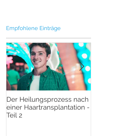
Empfohlene Einträge
Der Heilungsprozess nach
Der Heilungsp
einer Haartransplantation -
einer Haartran
Teil 2
Teil 1