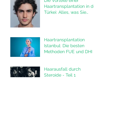
Die Vorteile einer
Haartransplantation in der
Türkei: Alles, was Sie
wissen müssen
Haartransplantation
Istanbul: Die besten
Methoden FUE und DHI in
der Türkei
Haarausfall durch
Steroide - Teil 1
Haartransplantation und
Selbstbewusstsein
Die Verwendung von
Stammzellen bei der