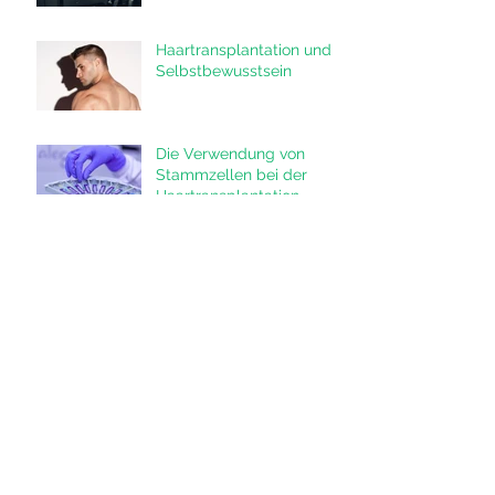
Haartransplantation und
Selbstbewusstsein
Die Verwendung von
Stammzellen bei der
Haartransplantation
Body Hair Transplantation
(BHT) - die innovative
Lösung für Haarausfall
Was steckt eigentlich
hinter einer sogenannten
Bartverdichtung?
Archiv