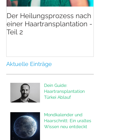
Der Heilungsprozess nach
Der Heilungsp
einer Haartransplantation -
einer Haartran
Teil 2
Teil 1
Aktuelle Einträge
Dein Guide:
Haartransplantation
Türkei Ablauf
Mondkalender und
Haarschnitt: Ein uraltes
Wissen neu entdeckt