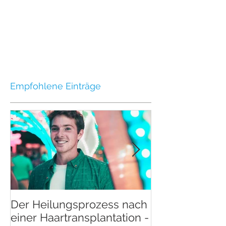
Empfohlene Einträge
Der Heilungsprozess nach
Der Heilungsp
einer Haartransplantation -
einer Haartran