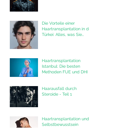
das Leben von Männern
verändern
Die Vorteile einer
Haartransplantation in der
Türkei: Alles, was Sie
wissen müssen
Haartransplantation
Istanbul: Die besten
Methoden FUE und DHI in
der Türkei
Haarausfall durch
Steroide - Teil 1
Haartransplantation und
Selbstbewusstsein