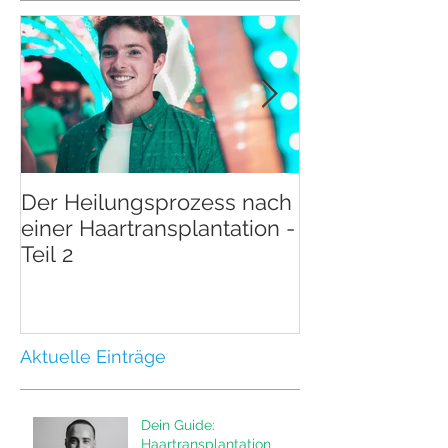
Der Heilungsprozess nach
Der Heilungsp
einer Haartransplantation -
einer Haartran
Teil 2
Teil 1
Aktuelle Einträge
Dein Guide:
Haartransplantation