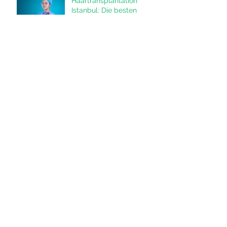
Haartransplantation
Istanbul: Die besten
Methoden FUE und DHI in
der Türkei
Haarausfall durch
Steroide - Teil 1
Haartransplantation und
Selbstbewusstsein
Die Verwendung von
Stammzellen bei der
Haartransplantation
Body Hair Transplantation
(BHT) - die innovative
Lösung für Haarausfall