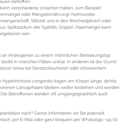
auen betreffen.
 kann verschiedene Ursachen haben, zum Beispiel 
senmangel oder Mangelernährung), hormonelle 
wangerschaft, Stillzeit und in den Wechseljahren) oder 
us, Spätstadium der Syphilis, Grippe). Haarmangel kann 
angeboren sein.
ss an Androgenen zu einem männlichen Behaarungstyp 
 bleibt in manchen Fällen unklar. In anderen ist der Grund 
steron (etwa bei Eierstocktumoren oder chronischem 
ypertrichosis congenita tragen am Körper lange, dichte, 
eborenen Lanugohaare bleiben weiter bestehen und werden 
t. Die Betroffenen werden oft umgangssprachlich auch 
lantation nach? Gerne informieren wir Sie jederzeit 
onisch, per E-Mail oder ganz bequem per WhatsApp: +49 (0) 