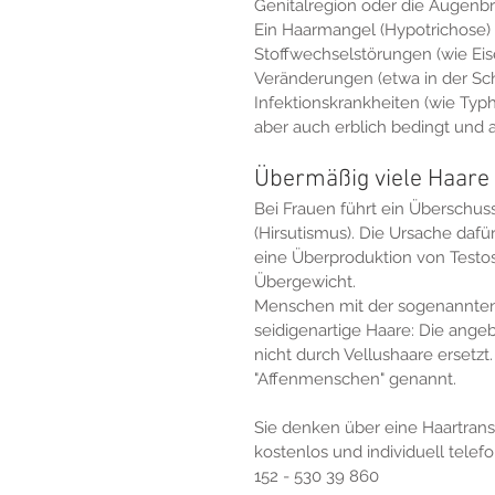
Genitalregion oder die Augenbr
Ein Haarmangel (Hypotrichose)
Stoffwechselstörungen (wie Ei
Veränderungen (etwa in der Sch
Infektionskrankheiten (wie Typh
aber auch erblich bedingt und 
Übermäßig viele Haare
Bei Frauen führt ein Überschu
(Hirsutismus). Die Ursache dafür
eine Überproduktion von Testo
Übergewicht.
Menschen mit der sogenannten H
seidigenartige Haare: Die ang
nicht durch Vellushaare ersetz
"Affenmenschen" genannt.
Sie denken über eine Haartransp
kostenlos und individuell telef
152 - 530 39 860