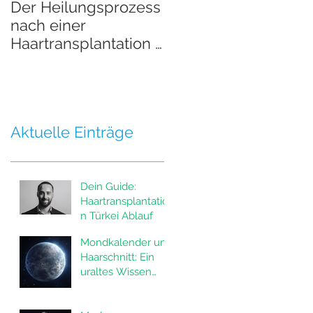
Der Heilungsprozess
Der Heilungsprozes
nach einer
nach einer
Haartransplantation -
Haartransplantation 
Teil 2
Teil 1
Aktuelle Einträge
Dein Guide:
Haartransplantatio
n Türkei Ablauf
Mondkalender und
Haarschnitt: Ein
uraltes Wissen
neu entdeckt