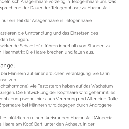
ndeln sich Anagenhaare vorzeitig in Telogenhaare um, was 
tsprechend der Dauer der Telogenphase) zu Haarausfall 
 nur ein Teil der Anagenhaare in Telogenhaare 
 passieren die Umwandlung und das Einsetzen des 
nden bis Tagen.
inwirkende Schadstoffe führen innerhalb von Stunden zu 
Haarmatrix: Die Haare brechen und fallen aus.
mangel
 bei Männern auf einer erblichen Veranlagung. Sie kann 
insetzen.
chtshormone) wie Testosteron haben auf das Wachstum 
rkungen. Die Entwicklung der Kopfhaare wird gehemmt, es 
enbildung (wobei hier auch Vererbung und Alter eine Rolle 
 Körperhaare bei Männern wird dagegen durch Androgene 
 plötzlich zu einem kreisrunden Haarausfall (Alopecia 
e Haare am Kopf, Bart, unter den Achseln, in der 