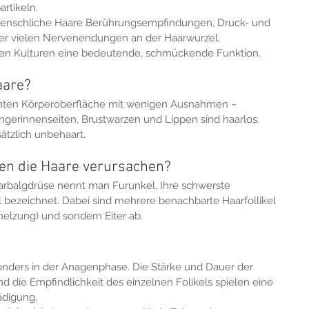
rtikeln.
enschliche Haare Berührungsempfindungen, Druck- und 
der vielen Nervenendungen an der Haarwurzel.
allen Kulturen eine bedeutende, schmückende Funktion.
aare?
amten Körperoberfläche mit wenigen Ausnahmen – 
gerinnenseiten, Brustwarzen und Lippen sind haarlos. 
ätzlich unbehaart.
n die Haare verursachen?
arbalgdrüse nennt man Furunkel. Ihre schwerste 
l bezeichnet. Dabei sind mehrere benachbarte Haarfollikel 
lzung) und sondern Eiter ab.
onders in der Anagenphase. Die Stärke und Dauer der 
d die Empfindlichkeit des einzelnen Folikels spielen eine 
ädigung.