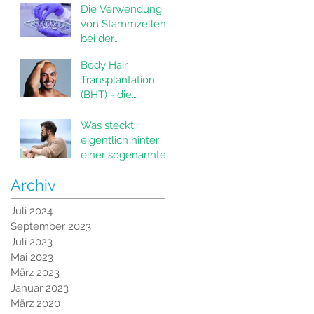
Die Verwendung
von Stammzellen
bei der
Haartransplantatio
Body Hair
n
Transplantation
(BHT) - die
innovative Lösung
für Haarausfall
Was steckt
eigentlich hinter
einer sogenannten
Bartverdichtung?
Archiv
Juli 2024
September 2023
Juli 2023
Mai 2023
März 2023
Januar 2023
März 2020