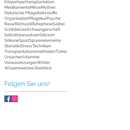
Körperhaartransplantation
Medikamente
Minze
Mythen
Natürliche Pflege
Nährstoffe
Organisation
Pflegekur
Psyche
Rasur
Rizinusöl
Ruhephase
Salbei
Schilddrüse
Schwangerschaft
Selbstbewusstsein
Silicium
Silikone
Sport
Spurenelemente
Steroide
Stress
Techniken
Transplantationsmethoden
Türkei
Ursachen
Vitamine
Voraussetzungen
Winter
Wissenswertes
Überblick
Folgen Sie uns!