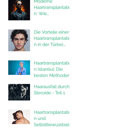
Moderne
Haartransplantatio
n: Wie
Haartransplantatio
nen das Leben
von Männern
Die Vorteile einer
verändern
Haartransplantatio
n in der Türkei:
Alles, was Sie
wissen müssen
Haartransplantatio
n Istanbul: Die
besten Methoden
FUE und DHI in
Haarausfall durch
der Türkei
Steroide - Teil 1
Haartransplantatio
n und
Selbstbewusstsein