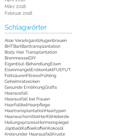
März 2018
Februar 2018
Schlagwörter
Aloe Vera
Arganöl
Augenbrauen
BHT
Bart
Barttransplantation
Body Hair Transplantation
Brennnessel
DIY
Eigenblut-Behandlung
Eisen
Eisenmangel
Erstkontakt
FUE
FUT
Fettsäuren
Fitness
Frühling
Geheimratsecken
Gesunde Ernährung
Grafts
Haarausfall
Haarausfall bei Frauen
Haarfollikel
Haarpflege
Haartransplantation
Haartypen
Haarwuchsmittel
Hanföl
Heilerde
Heilungsprozess
Hormonspiegel
Jojobaöl
Kaffee
Koffein
Kokosöl
Kreisrunder Haarausfall
Kruste