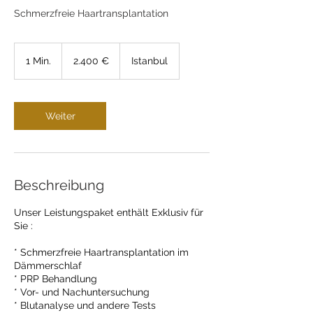
Schmerzfreie Haartransplantation
2.400
Euro
1 Min.
1
2.400 €
Istanbul
M
i
n
.
Weiter
Beschreibung
Unser Leistungspaket enthält Exklusiv für
Sie :
* Schmerzfreie Haartransplantation im
Dämmerschlaf
* PRP Behandlung
* Vor- und Nachuntersuchung
* Blutanalyse und andere Tests