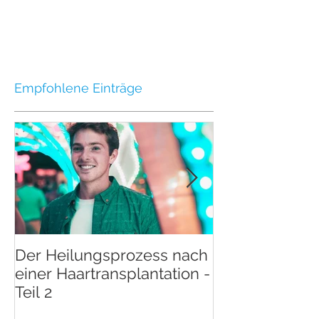
Empfohlene Einträge
Der Heilungsprozess nach
Der Heilungsp
einer Haartransplantation -
einer Haartran
Teil 2
Teil 1